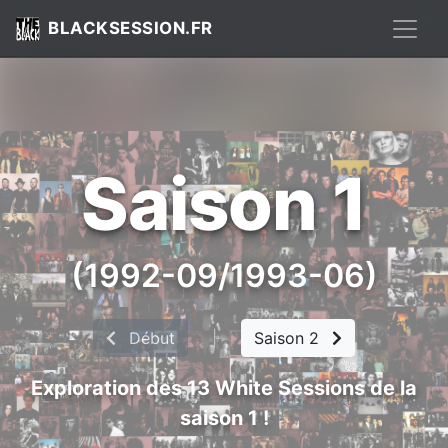
BLACKSESSION.FR
Saison 1
(1992-09/1993-06)
Début
|
Saison 2
Exploration des 13 White Sessions de la
saison 1 !