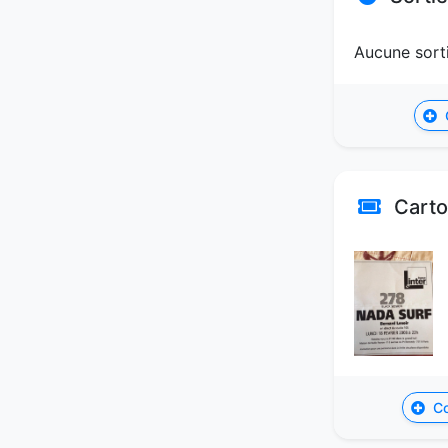
Aucune sorti
C
Carton
Co