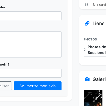
15
Blizzard
itre
Liens
PHOTOS
Photos de
Sessions 
noir" ?
Galer
aliser
Soumettre mon avis