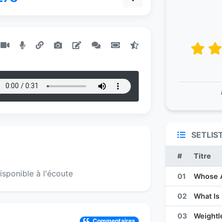
SETLIS
#
Titre
isponible à l'écoute
01
Whose A
02
What Is
03
Weightl
Commentaires