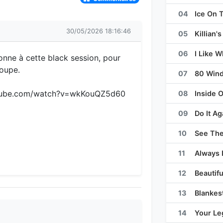
04
Ice On 
30/05/2026 18:16:46
05
Killian'
06
I Like 
onne à cette black session, pour
roupe.
07
80 Win
youtube.com/watch?v=wkKouQZ5d60
08
Inside 
09
Do It Ag
10
See Th
11
Always 
12
Beautifu
13
Blankes
14
Your Le