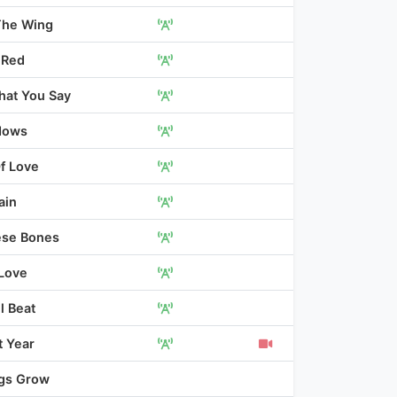
The Wing
s Red
What You Say
dows
Of Love
ain
ese Bones
Love
l Beat
t Year
gs Grow