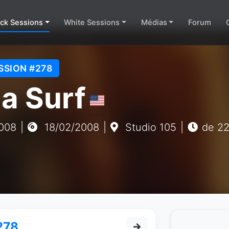
ack Sessions
White Sessions
Médias
Forum
SSION #278
a Surf
008
|
18/02/2008
|
Studio 105
|
de 2
278