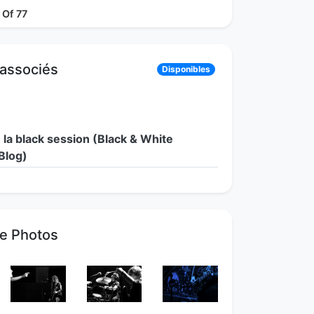
 Of 77
 associés
Disponibles
 la black session (Black & White
Blog)
ie Photos