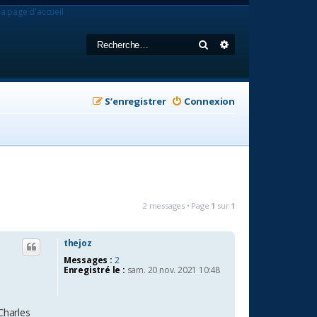
la page d'accueil
Rechercher
Recherche avancée
S’enregistrer
Connexion
2 messages • Page
1
sur
1
thejoz
Messages :
2
Enregistré le :
sam. 20 nov. 2021 10:48
Charles