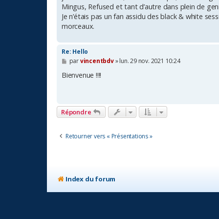
e
Mingus, Refused et tant d’autre dans plein de genr
Je n’étais pas un fan assidu des black & white sess
morceaux.
Re: Hello
M
par
vincentbdv
»
lun. 29 nov. 2021 10:24
e
s
Bienvenue !!!!
s
a
g
e
Répondre
Retourner vers « Présentations »
Index du forum