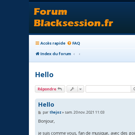
Accès rapide
FAQ
Index du forum
Hello
Répondre
Hello
M
par
thejoz
»
sam. 20 nov. 2021 11:03
e
s
Bonjour,
s
a
je suis comme vous, fan de musique, avec des goûts
g