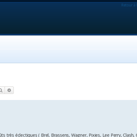
Retour à 
Rechercher
Recherche avancée
 très éclectiques ( Brel, Brassens, Wagner, Pixies, Lee Perry, Clash, 