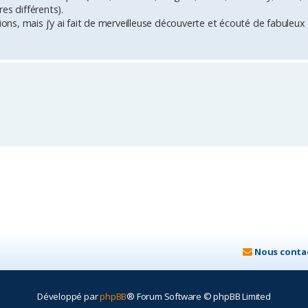
es différents).
ions, mais j’y ai fait de merveilleuse découverte et écouté de fabuleux
Nous conta
Développé par
phpBB
® Forum Software © phpBB Limited