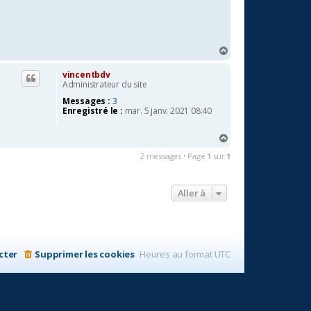
H
a
u
vincentbdv
Administrateur du site
t
Messages :
3
Enregistré le :
mar. 5 janv. 2021 08:40
H
a
2 messages • Page
1
sur
1
u
t
Aller à
cter
Supprimer les cookies
Heures au format
UTC