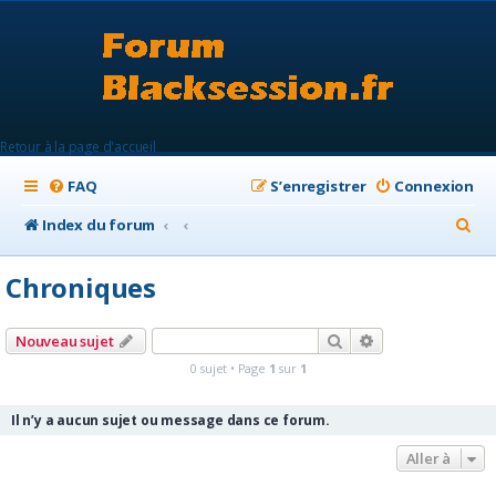
Retour à la page d'accueil
FAQ
S’enregistrer
Connexion
R
Index du forum
e
Chroniques
c
h
Rechercher
Recherche avanc
Nouveau sujet
e
0 sujet • Page
1
sur
1
r
c
Il n’y a aucun sujet ou message dans ce forum.
h
Aller à
e