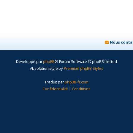
Nous conta
Développé par
phpBB
® Forum Software © phpBB Limited
Absolution style by
Premium phpBB Styles
Traduit par
phpBB-fr.com
Confidentialité
|
Conditions