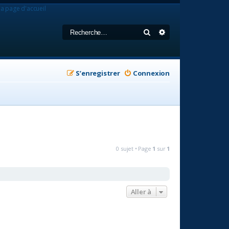
la page d'accueil
Rechercher
Recherche avancée
S’enregistrer
Connexion
0 sujet • Page
1
sur
1
Aller à