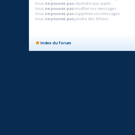
Vous
ne pouvez pas
répondre aux sujets
Vous
ne pouvez pas
modifier vos messages
Vous
ne pouvez pas
supprimer vos messages
Vous
ne pouvez pas
joindre des fichiers
Index du forum