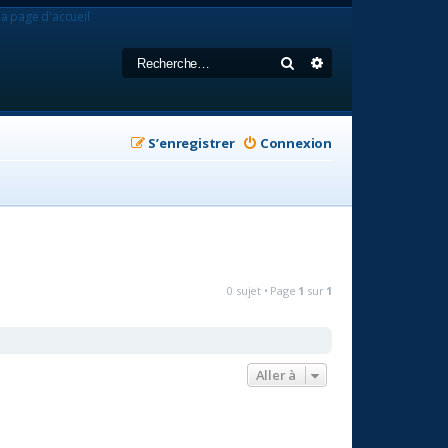
la page d'accueil
Rechercher
Recherche avancée
S’enregistrer
Connexion
0 sujet • Page
1
sur
1
Aller à