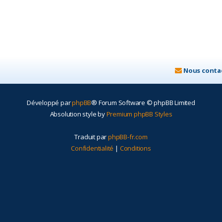
Nous conta
Développé par
phpBB
® Forum Software © phpBB Limited
Absolution style by
Premium phpBB Styles
Traduit par
phpBB-fr.com
Confidentialité
|
Conditions