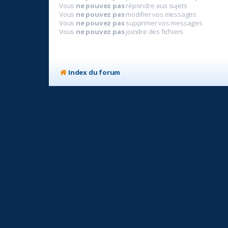
Vous
ne pouvez pas
répondre aux sujets
Vous
ne pouvez pas
modifier vos messages
Vous
ne pouvez pas
supprimer vos messages
Vous
ne pouvez pas
joindre des fichiers
Index du forum