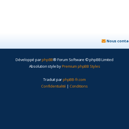
Nous conta
Développé par
phpBB
® Forum Software © phpBB Limited
Absolution style by
Premium phpBB Styles
Traduit par
phpBB-fr.com
Confidentialité
|
Conditions