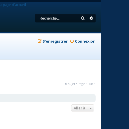
la page d'accueil
Rechercher
Recherche avancée
S’enregistrer
Connexion
0 sujet • Page
1
sur
1
Aller à