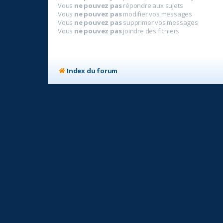
Vous
ne pouvez pas
répondre aux sujets
Vous
ne pouvez pas
modifier vos messages
Vous
ne pouvez pas
supprimer vos messages
Vous
ne pouvez pas
joindre des fichiers
Index du forum