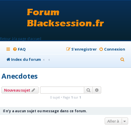
Retour à la page d'accueil
FAQ
S’enregistrer
Connexion
R
Index du forum
e
Anecdotes
c
h
Rechercher
Recherche avanc
Nouveau sujet
e
0 sujet • Page
1
sur
1
r
c
Il n’y a aucun sujet ou message dans ce forum.
h
Aller à
e