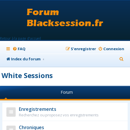
Retour à la page d'accueil
FAQ
S’enregistrer
Connexion
R
Index du forum
e
White Sessions
c
h
Forum
e
r
Enregistrements
c
Recherchez ou proposez vos enregistrements
h
e
Chroniques