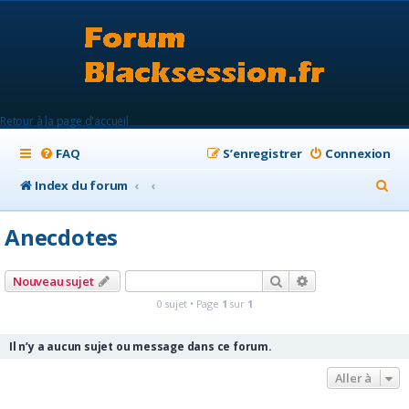
Retour à la page d'accueil
FAQ
S’enregistrer
Connexion
R
Index du forum
e
Anecdotes
c
h
Rechercher
Recherche avanc
Nouveau sujet
e
0 sujet • Page
1
sur
1
r
c
Il n’y a aucun sujet ou message dans ce forum.
h
Aller à
e