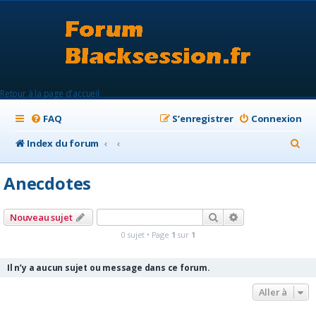
Retour à la page d'accueil
FAQ
S’enregistrer
Connexion
R
Index du forum
e
Anecdotes
c
h
Rechercher
Recherche avanc
Nouveau sujet
e
0 sujet • Page
1
sur
1
r
c
Il n’y a aucun sujet ou message dans ce forum.
h
Aller à
e