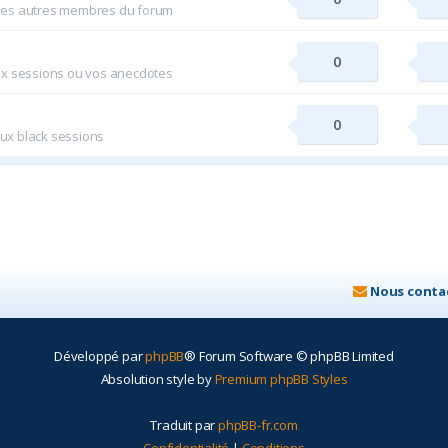
 les autres membres du forum
0
ux sessions ou vos anecdotes
0
aux black sessions
Nous conta
Développé par
phpBB
® Forum Software © phpBB Limited
Absolution style by
Premium phpBB Styles
Traduit par
phpBB-fr.com