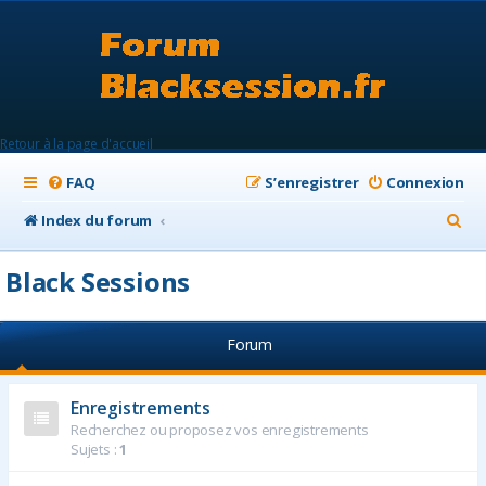
Retour à la page d'accueil
FAQ
S’enregistrer
Connexion
R
Index du forum
e
Black Sessions
c
h
Forum
e
r
Enregistrements
c
Recherchez ou proposez vos enregistrements
h
Sujets :
1
e