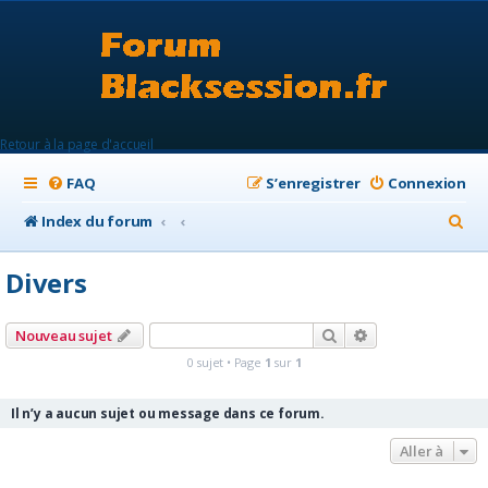
Retour à la page d'accueil
FAQ
S’enregistrer
Connexion
R
Index du forum
e
Divers
c
h
Rechercher
Recherche avanc
Nouveau sujet
e
0 sujet • Page
1
sur
1
r
c
Il n’y a aucun sujet ou message dans ce forum.
h
Aller à
e