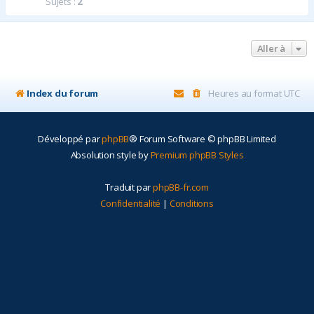
Sujets :
2
r
Aller à
Index du forum
Heures au format
UTC
Développé par
phpBB
® Forum Software © phpBB Limited
Absolution style by
Premium phpBB Styles
Traduit par
phpBB-fr.com
Confidentialité
|
Conditions