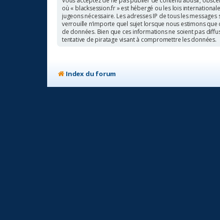
Vous acceptez de ne pas publier de contenu abusif, obscène
où « blacksession.fr » est hébergé ou les lois internationa
jugeons nécessaire. Les adresses IP de tous les messages 
verrouille n’importe quel sujet lorsque nous estimons que
de données. Bien que ces informations ne soient pas diffu
tentative de piratage visant à compromettre les données.
Index du forum