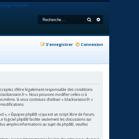
la page d'accueil
Rechercher
Recherche avancée
S’enregistrer
Connexion
us acceptez d’être légalement responsable des conditions
blacksession.fr ». Nous pouvons modifier celles-ci à
s-même. Si vous continuez d’utiliser « blacksession.fr »
 modifications.
 », « Équipes phpBB ») qui est un script libre de forum,
 Le logiciel phpBB facilite seulement les discussions sur
us amples informations au sujet de phpBB, veuillez