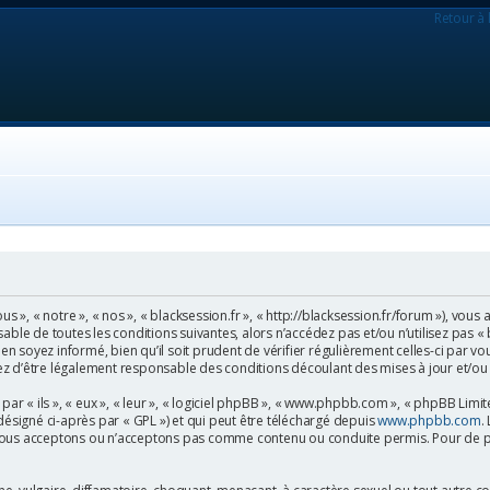
Retour à 
us », « notre », « nos », « blacksession.fr », « http://blacksession.fr/forum »), vo
able de toutes les conditions suivantes, alors n’accédez pas et/ou n’utilisez pas « 
soyez informé, bien qu’il soit prudent de vérifier régulièrement celles-ci par vou
z d’être légalement responsable des conditions découlant des mises à jour et/ou
 « ils », « eux », « leur », « logiciel phpBB », « www.phpbb.com », « phpBB Limited
désigné ci-après par « GPL ») et qui peut être téléchargé depuis
www.phpbb.com
.
nous acceptons ou n’acceptons pas comme contenu ou conduite permis. Pour de pl