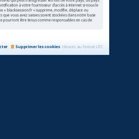
ntenu qui peut transgresser les lois de votre pays, du pays
ification à votre fournisseur d’accès à Internet si nous le
e « blacksession.fr » supprime, modifie, déplace ou
ns que vous avez saisies soient stockées dans notre base
BB ne pourront être tenus comme responsables en cas de
cter
Supprimer les cookies
Heures au format
UTC