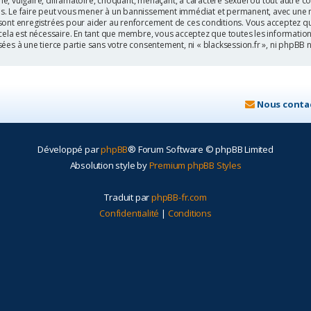
, vulgaire, diffamatoire, choquant, menaçant, à caractère sexuel ou tout autre co
les. Le faire peut vous mener à un bannissement immédiat et permanent, avec une not
sont enregistrées pour aider au renforcement de ces conditions. Vous acceptez qu
 cela est nécessaire. En tant que membre, vous acceptez que toutes les informatio
sées à une tierce partie sans votre consentement, ni « blacksession.fr », ni php
Nous conta
Développé par
phpBB
® Forum Software © phpBB Limited
Absolution style by
Premium phpBB Styles
Traduit par
phpBB-fr.com
Confidentialité
|
Conditions