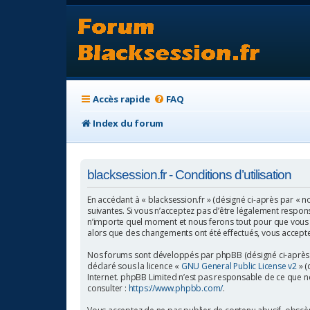
Accès rapide
FAQ
Index du forum
blacksession.fr - Conditions d’utilisation
En accédant à « blacksession.fr » (désigné ci-après par « no
suivantes. Si vous n’acceptez pas d’être légalement respons
n’importe quel moment et nous ferons tout pour que vous en 
alors que des changements ont été effectués, vous accepte
Nos forums sont développés par phpBB (désigné ci-après par
déclaré sous la licence «
GNU General Public License v2
» (
Internet. phpBB Limited n’est pas responsable de ce que 
consulter :
https://www.phpbb.com/
.