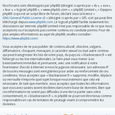
r
Nos forums sont développés par phpBB (désigné ci-après par « ils », « eux »,
« leur », « logiciel phpBB », « www.phpbb.com », « phpBB Limited », « Équipes
phpBB ») qui est un script libre de forum, déclaré sous la licence «
GNU General Public License v2
» (désigné ci-après par « GPL ») et qui peut être
téléchargé depuis
www.phpbb.com
. Le logiciel phpBB facilite seulement les
discussions sur Internet. phpBB Limited n’est pas responsable de ce que nous
acceptons ou n’acceptons pas comme contenu ou conduite permis. Pour de
plus amples informations au sujet de phpBB, veuillez consulter :
https://www.phpbb.com/
.
Vous acceptez de ne pas publier de contenu abusif, obscène, vulgaire,
diffamatoire, choquant, menaçant, à caractère sexuel ou tout autre contenu
qui peut transgresser les lois de votre pays, du pays où « blacksession.fr » est
hébergé ou les lois internationales. Le faire peut vous mener à un
bannissement immédiat et permanent, avec une notification à votre
fournisseur d’accès à Internet si nous le jugeons nécessaire. Les adresses IP
de tous les messages sont enregistrées pour aider au renforcement de ces
conditions. Vous acceptez que « blacksession.fr » supprime, modifie, déplace
ou verrouille n’importe quel sujet lorsque nous estimons que cela est
nécessaire. En tant que membre, vous acceptez que toutes les informations
que vous avez saisies soient stockées dans notre base de données. Bien que
ces informations ne soient pas diffusées à une tierce partie sans votre
consentement, ni « blacksession.fr », ni phpBB ne pourront être tenus comme
responsables en cas de tentative de piratage visant à compromettre les
données.