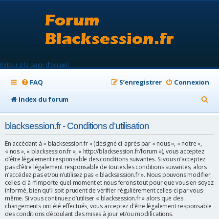
Retour à la page d'accueil
FAQ
S’enregistrer
Connexion
R
Index du forum
e
blacksession.fr - Conditions d’utilisation
c
h
En accédant à « blacksession.fr » (désigné ci-après par « nous », « notre »,
« nos », « blacksession.fr », « http://blacksession.fr/forum »), vous acceptez
e
d’être légalement responsable des conditions suivantes. Si vous n’acceptez
pas d’être légalement responsable de toutes les conditions suivantes, alors
r
n’accédez pas et/ou n’utilisez pas « blacksession.fr ». Nous pouvons modifier
celles-ci à n’importe quel moment et nous ferons tout pour que vous en soyez
c
informé, bien qu’il soit prudent de vérifier régulièrement celles-ci par vous-
h
même. Si vous continuez d’utiliser « blacksession.fr » alors que des
changements ont été effectués, vous acceptez d’être légalement responsable
e
des conditions découlant des mises à jour et/ou modifications.