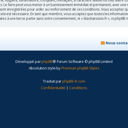
, vulgaire, diffamatoire, choquant, menaçant, à caractère sexuel ou tout autre co
les. Le faire peut vous mener à un bannissement immédiat et permanent, avec une not
sont enregistrées pour aider au renforcement de ces conditions. Vous acceptez qu
 cela est nécessaire. En tant que membre, vous acceptez que toutes les informatio
sées à une tierce partie sans votre consentement, ni « blacksession.fr », ni php
Nous conta
Développé par
phpBB
® Forum Software © phpBB Limited
Absolution style by
Premium phpBB Styles
Traduit par
phpBB-fr.com
Confidentialité
|
Conditions