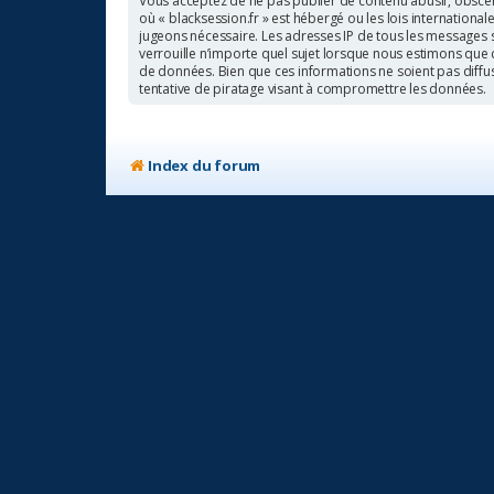
Vous acceptez de ne pas publier de contenu abusif, obscène
où « blacksession.fr » est hébergé ou les lois internationa
jugeons nécessaire. Les adresses IP de tous les messages 
verrouille n’importe quel sujet lorsque nous estimons que
de données. Bien que ces informations ne soient pas diffu
tentative de piratage visant à compromettre les données.
Index du forum