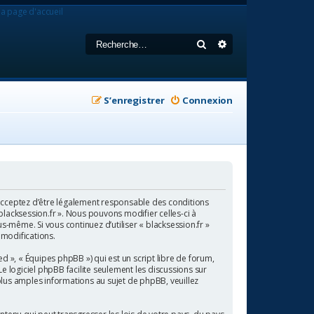
la page d'accueil
Rechercher
Recherche avancée
S’enregistrer
Connexion
us acceptez d’être légalement responsable des conditions
blacksession.fr ». Nous pouvons modifier celles-ci à
s-même. Si vous continuez d’utiliser « blacksession.fr »
 modifications.
 », « Équipes phpBB ») qui est un script libre de forum,
 Le logiciel phpBB facilite seulement les discussions sur
us amples informations au sujet de phpBB, veuillez