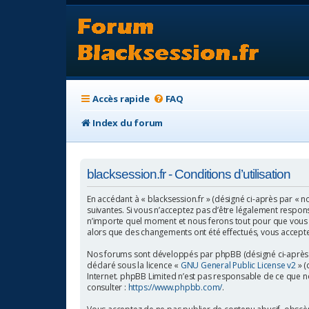
Accès rapide
FAQ
Index du forum
blacksession.fr - Conditions d’utilisation
En accédant à « blacksession.fr » (désigné ci-après par « no
suivantes. Si vous n’acceptez pas d’être légalement respons
n’importe quel moment et nous ferons tout pour que vous en 
alors que des changements ont été effectués, vous accepte
Nos forums sont développés par phpBB (désigné ci-après par
déclaré sous la licence «
GNU General Public License v2
» (
Internet. phpBB Limited n’est pas responsable de ce que 
consulter :
https://www.phpbb.com/
.