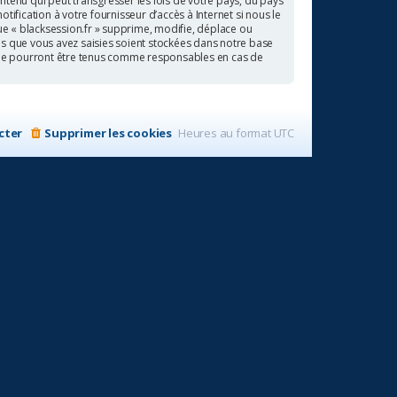
ntenu qui peut transgresser les lois de votre pays, du pays
ification à votre fournisseur d’accès à Internet si nous le
e « blacksession.fr » supprime, modifie, déplace ou
ns que vous avez saisies soient stockées dans notre base
BB ne pourront être tenus comme responsables en cas de
cter
Supprimer les cookies
Heures au format
UTC