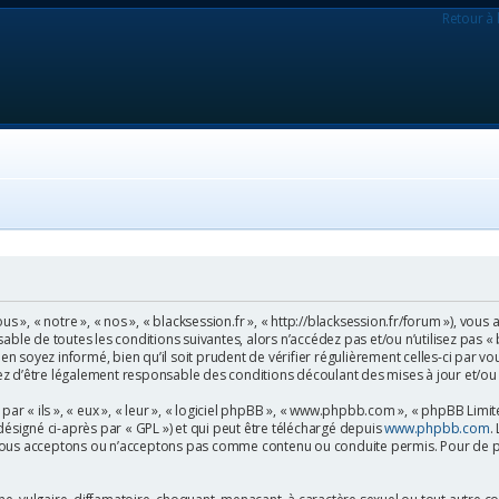
Retour à 
us », « notre », « nos », « blacksession.fr », « http://blacksession.fr/forum »), vo
able de toutes les conditions suivantes, alors n’accédez pas et/ou n’utilisez pas « 
soyez informé, bien qu’il soit prudent de vérifier régulièrement celles-ci par vou
z d’être légalement responsable des conditions découlant des mises à jour et/ou
 « ils », « eux », « leur », « logiciel phpBB », « www.phpbb.com », « phpBB Limited
désigné ci-après par « GPL ») et qui peut être téléchargé depuis
www.phpbb.com
.
nous acceptons ou n’acceptons pas comme contenu ou conduite permis. Pour de pl