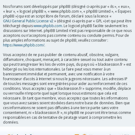
r
Nos forums sont développés par phpBB (désigné ci-après par « ils », « eux »,
« leur », « logiciel phpBB », « www.phpbb.com », « phpBB Limited », « Équipes
phpBB ») qui est un script libre de forum, déclaré sous la licence «
GNU General Public License v2
» (désigné ci-après par « GPL ») et qui peut être
téléchargé depuis
www.phpbb.com
. Le logiciel phpBB facilite seulement les
discussions sur Internet. phpBB Limited n’est pas responsable de ce que nous
acceptons ou n’acceptons pas comme contenu ou conduite permis. Pour de
plus amples informations au sujet de phpBB, veuillez consulter :
https://www.phpbb.com/
.
Vous acceptez de ne pas publier de contenu abusif, obscène, vulgaire,
diffamatoire, choquant, menaçant, à caractère sexuel ou tout autre contenu
qui peut transgresser les lois de votre pays, du pays où « blacksession.fr » est
hébergé ou les lois internationales. Le faire peut vous mener à un
bannissement immédiat et permanent, avec une notification à votre
fournisseur d’accès à Internet si nous le jugeons nécessaire. Les adresses IP
de tous les messages sont enregistrées pour aider au renforcement de ces
conditions. Vous acceptez que « blacksession.fr » supprime, modifie, déplace
ou verrouille n’importe quel sujet lorsque nous estimons que cela est
nécessaire. En tant que membre, vous acceptez que toutes les informations
que vous avez saisies soient stockées dans notre base de données. Bien que
ces informations ne soient pas diffusées à une tierce partie sans votre
consentement, ni « blacksession.fr », ni phpBB ne pourront être tenus comme
responsables en cas de tentative de piratage visant à compromettre les
données.