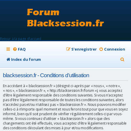
Retour à la page d'accueil
FAQ
S’enregistrer
Connexion
R
Index du forum
e
blacksession.fr - Conditions d’utilisation
c
h
En accédant à « blacksession.fr » (désigné ci-après par « nous », « notre »,
« nos », « blacksession.fr », « http://blacksession.fr/forum »), vous acceptez
e
d’être légalement responsable des conditions suivantes. Si vous n’acceptez
pas d’être légalement responsable de toutes les conditions suivantes, alors
r
n’accédez pas et/ou n’utilisez pas « blacksession.fr ». Nous pouvons modifier
celles-ci à n’importe quel moment et nous ferons tout pour que vous en soyez
c
informé, bien qu’il soit prudent de vérifier régulièrement celles-ci par vous-
h
même. Si vous continuez d’utiliser « blacksession.fr » alors que des
changements ont été effectués, vous acceptez d’être légalement responsable
e
des conditions découlant des mises à jour et/ou modifications.