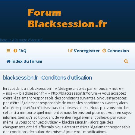
Retour à la page d'accueil
FAQ
S’enregistrer
Connexion
R
Index du forum
e
blacksession.fr - Conditions d’utilisation
c
h
En accédant à « blacksession.fr » (désigné ci-après par « nous », « notre »,
« nos », « blacksession.fr », « http://blacksession.fr/forum »), vous acceptez
e
d’être légalement responsable des conditions suivantes. Si vous n’acceptez
pas d’être légalement responsable de toutes les conditions suivantes, alors
r
n’accédez pas et/ou n’utilisez pas « blacksession.fr ». Nous pouvons modifier
celles-ci à n’importe quel moment et nous ferons tout pour que vous en soyez
c
informé, bien qu’il soit prudent de vérifier régulièrement celles-ci par vous-
h
même. Si vous continuez d’utiliser « blacksession.fr » alors que des
changements ont été effectués, vous acceptez d’être légalement responsable
e
des conditions découlant des mises à jour et/ou modifications.