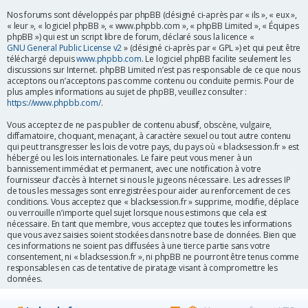
r
Nos forums sont développés par phpBB (désigné ci-après par « ils », « eux »,
« leur », « logiciel phpBB », « www.phpbb.com », « phpBB Limited », « Équipes
phpBB ») qui est un script libre de forum, déclaré sous la licence «
GNU General Public License v2
» (désigné ci-après par « GPL ») et qui peut être
téléchargé depuis
www.phpbb.com
. Le logiciel phpBB facilite seulement les
discussions sur Internet. phpBB Limited n’est pas responsable de ce que nous
acceptons ou n’acceptons pas comme contenu ou conduite permis. Pour de
plus amples informations au sujet de phpBB, veuillez consulter :
https://www.phpbb.com/
.
Vous acceptez de ne pas publier de contenu abusif, obscène, vulgaire,
diffamatoire, choquant, menaçant, à caractère sexuel ou tout autre contenu
qui peut transgresser les lois de votre pays, du pays où « blacksession.fr » est
hébergé ou les lois internationales. Le faire peut vous mener à un
bannissement immédiat et permanent, avec une notification à votre
fournisseur d’accès à Internet si nous le jugeons nécessaire. Les adresses IP
de tous les messages sont enregistrées pour aider au renforcement de ces
conditions. Vous acceptez que « blacksession.fr » supprime, modifie, déplace
ou verrouille n’importe quel sujet lorsque nous estimons que cela est
nécessaire. En tant que membre, vous acceptez que toutes les informations
que vous avez saisies soient stockées dans notre base de données. Bien que
ces informations ne soient pas diffusées à une tierce partie sans votre
consentement, ni « blacksession.fr », ni phpBB ne pourront être tenus comme
responsables en cas de tentative de piratage visant à compromettre les
données.