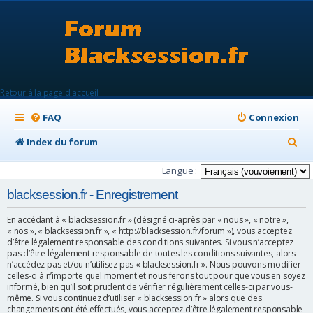
Retour à la page d'accueil
FAQ
Connexion
R
Index du forum
e
Langue :
c
blacksession.fr - Enregistrement
h
En accédant à « blacksession.fr » (désigné ci-après par « nous », « notre »,
e
« nos », « blacksession.fr », « http://blacksession.fr/forum »), vous acceptez
d’être légalement responsable des conditions suivantes. Si vous n’acceptez
r
pas d’être légalement responsable de toutes les conditions suivantes, alors
c
n’accédez pas et/ou n’utilisez pas « blacksession.fr ». Nous pouvons modifier
celles-ci à n’importe quel moment et nous ferons tout pour que vous en soyez
h
informé, bien qu’il soit prudent de vérifier régulièrement celles-ci par vous-
même. Si vous continuez d’utiliser « blacksession.fr » alors que des
e
changements ont été effectués, vous acceptez d’être légalement responsable