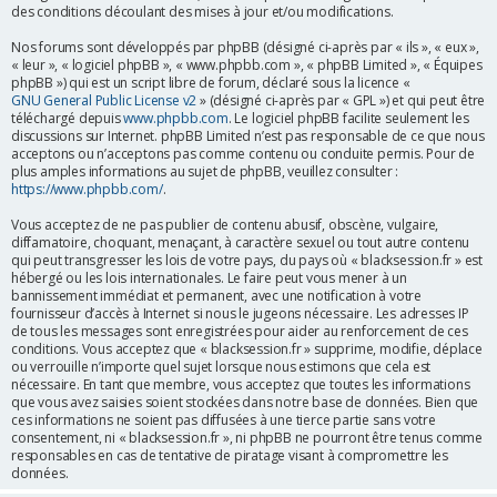
des conditions découlant des mises à jour et/ou modifications.
r
Nos forums sont développés par phpBB (désigné ci-après par « ils », « eux »,
« leur », « logiciel phpBB », « www.phpbb.com », « phpBB Limited », « Équipes
phpBB ») qui est un script libre de forum, déclaré sous la licence «
GNU General Public License v2
» (désigné ci-après par « GPL ») et qui peut être
téléchargé depuis
www.phpbb.com
. Le logiciel phpBB facilite seulement les
discussions sur Internet. phpBB Limited n’est pas responsable de ce que nous
acceptons ou n’acceptons pas comme contenu ou conduite permis. Pour de
plus amples informations au sujet de phpBB, veuillez consulter :
https://www.phpbb.com/
.
Vous acceptez de ne pas publier de contenu abusif, obscène, vulgaire,
diffamatoire, choquant, menaçant, à caractère sexuel ou tout autre contenu
qui peut transgresser les lois de votre pays, du pays où « blacksession.fr » est
hébergé ou les lois internationales. Le faire peut vous mener à un
bannissement immédiat et permanent, avec une notification à votre
fournisseur d’accès à Internet si nous le jugeons nécessaire. Les adresses IP
de tous les messages sont enregistrées pour aider au renforcement de ces
conditions. Vous acceptez que « blacksession.fr » supprime, modifie, déplace
ou verrouille n’importe quel sujet lorsque nous estimons que cela est
nécessaire. En tant que membre, vous acceptez que toutes les informations
que vous avez saisies soient stockées dans notre base de données. Bien que
ces informations ne soient pas diffusées à une tierce partie sans votre
consentement, ni « blacksession.fr », ni phpBB ne pourront être tenus comme
responsables en cas de tentative de piratage visant à compromettre les
données.