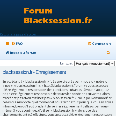
Retour à la page d'accueil
FAQ
Connexion
R
Index du forum
e
Langue :
c
blacksession.fr - Enregistrement
h
En accédant à « blacksession.fr » (désigné ci-après par « nous », « notre »,
e
« nos », « blacksession.fr », « http://blacksession.fr/forum »), vous acceptez
d’être légalement responsable des conditions suivantes. Si vous n’acceptez
r
pas d’être légalement responsable de toutes les conditions suivantes, alors
c
n’accédez pas et/ou n’utilisez pas « blacksession.fr ». Nous pouvons modifier
celles-ci à n’importe quel moment et nous ferons tout pour que vous en soyez
h
informé, bien qu’il soit prudent de vérifier régulièrement celles-ci par vous-
même. Si vous continuez d’utiliser « blacksession.fr » alors que des
e
changements ont été effectués, vous acceptez d’être légalement responsable