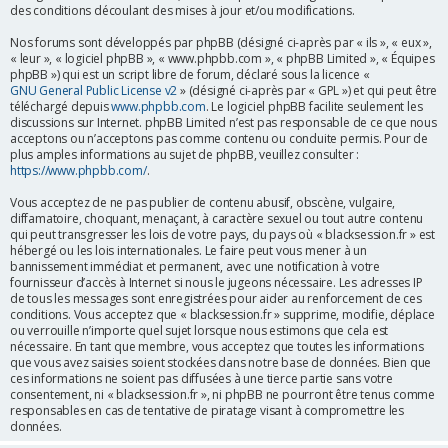
des conditions découlant des mises à jour et/ou modifications.
r
Nos forums sont développés par phpBB (désigné ci-après par « ils », « eux »,
« leur », « logiciel phpBB », « www.phpbb.com », « phpBB Limited », « Équipes
phpBB ») qui est un script libre de forum, déclaré sous la licence «
GNU General Public License v2
» (désigné ci-après par « GPL ») et qui peut être
téléchargé depuis
www.phpbb.com
. Le logiciel phpBB facilite seulement les
discussions sur Internet. phpBB Limited n’est pas responsable de ce que nous
acceptons ou n’acceptons pas comme contenu ou conduite permis. Pour de
plus amples informations au sujet de phpBB, veuillez consulter :
https://www.phpbb.com/
.
Vous acceptez de ne pas publier de contenu abusif, obscène, vulgaire,
diffamatoire, choquant, menaçant, à caractère sexuel ou tout autre contenu
qui peut transgresser les lois de votre pays, du pays où « blacksession.fr » est
hébergé ou les lois internationales. Le faire peut vous mener à un
bannissement immédiat et permanent, avec une notification à votre
fournisseur d’accès à Internet si nous le jugeons nécessaire. Les adresses IP
de tous les messages sont enregistrées pour aider au renforcement de ces
conditions. Vous acceptez que « blacksession.fr » supprime, modifie, déplace
ou verrouille n’importe quel sujet lorsque nous estimons que cela est
nécessaire. En tant que membre, vous acceptez que toutes les informations
que vous avez saisies soient stockées dans notre base de données. Bien que
ces informations ne soient pas diffusées à une tierce partie sans votre
consentement, ni « blacksession.fr », ni phpBB ne pourront être tenus comme
responsables en cas de tentative de piratage visant à compromettre les
données.