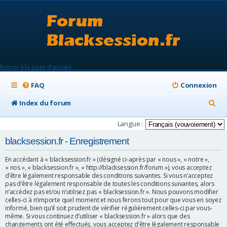
Retour à la page d'accueil
FAQ
Connexion
R
Index du forum
e
Langue :
c
blacksession.fr - Enregistrement
h
En accédant à « blacksession.fr » (désigné ci-après par « nous », « notre »,
e
« nos », « blacksession.fr », « http://blacksession.fr/forum »), vous acceptez
d’être légalement responsable des conditions suivantes. Si vous n’acceptez
r
pas d’être légalement responsable de toutes les conditions suivantes, alors
c
n’accédez pas et/ou n’utilisez pas « blacksession.fr ». Nous pouvons modifier
celles-ci à n’importe quel moment et nous ferons tout pour que vous en soyez
h
informé, bien qu’il soit prudent de vérifier régulièrement celles-ci par vous-
même. Si vous continuez d’utiliser « blacksession.fr » alors que des
e
changements ont été effectués, vous acceptez d’être légalement responsable