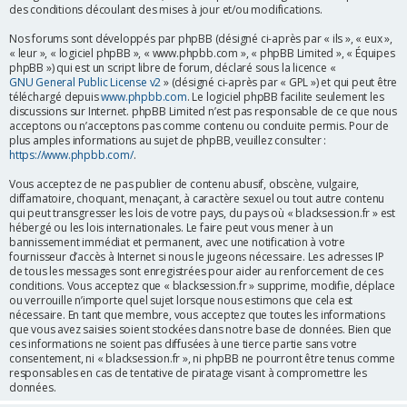
des conditions découlant des mises à jour et/ou modifications.
r
Nos forums sont développés par phpBB (désigné ci-après par « ils », « eux »,
« leur », « logiciel phpBB », « www.phpbb.com », « phpBB Limited », « Équipes
phpBB ») qui est un script libre de forum, déclaré sous la licence «
GNU General Public License v2
» (désigné ci-après par « GPL ») et qui peut être
téléchargé depuis
www.phpbb.com
. Le logiciel phpBB facilite seulement les
discussions sur Internet. phpBB Limited n’est pas responsable de ce que nous
acceptons ou n’acceptons pas comme contenu ou conduite permis. Pour de
plus amples informations au sujet de phpBB, veuillez consulter :
https://www.phpbb.com/
.
Vous acceptez de ne pas publier de contenu abusif, obscène, vulgaire,
diffamatoire, choquant, menaçant, à caractère sexuel ou tout autre contenu
qui peut transgresser les lois de votre pays, du pays où « blacksession.fr » est
hébergé ou les lois internationales. Le faire peut vous mener à un
bannissement immédiat et permanent, avec une notification à votre
fournisseur d’accès à Internet si nous le jugeons nécessaire. Les adresses IP
de tous les messages sont enregistrées pour aider au renforcement de ces
conditions. Vous acceptez que « blacksession.fr » supprime, modifie, déplace
ou verrouille n’importe quel sujet lorsque nous estimons que cela est
nécessaire. En tant que membre, vous acceptez que toutes les informations
que vous avez saisies soient stockées dans notre base de données. Bien que
ces informations ne soient pas diffusées à une tierce partie sans votre
consentement, ni « blacksession.fr », ni phpBB ne pourront être tenus comme
responsables en cas de tentative de piratage visant à compromettre les
données.