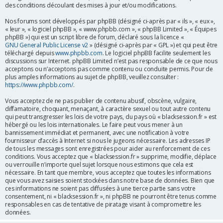
des conditions découlant des mises à jour et/ou modifications.
r
Nos forums sont développés par phpBB (désigné ci-après par « ils », « eux »,
« leur », « logiciel phpBB », « www.phpbb.com », « phpBB Limited », « Équipes
phpBB ») qui est un script libre de forum, déclaré sous la licence «
GNU General Public License v2
» (désigné ci-après par « GPL ») et qui peut être
téléchargé depuis
www.phpbb.com
. Le logiciel phpBB facilite seulement les
discussions sur Internet. phpBB Limited n’est pas responsable de ce que nous
acceptons ou n’acceptons pas comme contenu ou conduite permis. Pour de
plus amples informations au sujet de phpBB, veuillez consulter :
https://www.phpbb.com/
.
Vous acceptez de ne pas publier de contenu abusif, obscène, vulgaire,
diffamatoire, choquant, menaçant, à caractère sexuel ou tout autre contenu
qui peut transgresser les lois de votre pays, du pays où « blacksession.fr » est
hébergé ou les lois internationales. Le faire peut vous mener à un
bannissement immédiat et permanent, avec une notification à votre
fournisseur d’accès à Internet si nous le jugeons nécessaire. Les adresses IP
de tous les messages sont enregistrées pour aider au renforcement de ces
conditions. Vous acceptez que « blacksession.fr » supprime, modifie, déplace
ou verrouille n’importe quel sujet lorsque nous estimons que cela est
nécessaire. En tant que membre, vous acceptez que toutes les informations
que vous avez saisies soient stockées dans notre base de données. Bien que
ces informations ne soient pas diffusées à une tierce partie sans votre
consentement, ni « blacksession.fr », ni phpBB ne pourront être tenus comme
responsables en cas de tentative de piratage visant à compromettre les
données.