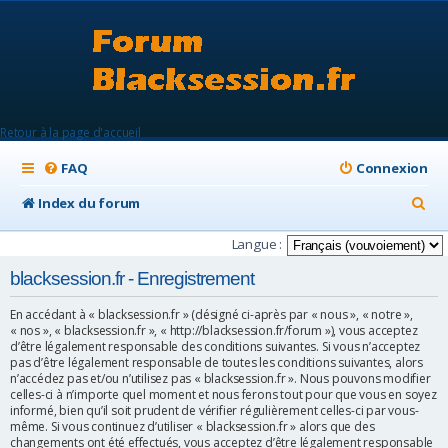
Retour à la page d'accueil
FAQ
Connexion
R
Index du forum
e
Langue :
c
blacksession.fr - Enregistrement
h
En accédant à « blacksession.fr » (désigné ci-après par « nous », « notre »,
e
« nos », « blacksession.fr », « http://blacksession.fr/forum »), vous acceptez
d’être légalement responsable des conditions suivantes. Si vous n’acceptez
r
pas d’être légalement responsable de toutes les conditions suivantes, alors
c
n’accédez pas et/ou n’utilisez pas « blacksession.fr ». Nous pouvons modifier
celles-ci à n’importe quel moment et nous ferons tout pour que vous en soyez
h
informé, bien qu’il soit prudent de vérifier régulièrement celles-ci par vous-
même. Si vous continuez d’utiliser « blacksession.fr » alors que des
e
changements ont été effectués, vous acceptez d’être légalement responsable