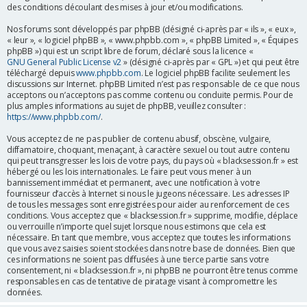
des conditions découlant des mises à jour et/ou modifications.
r
Nos forums sont développés par phpBB (désigné ci-après par « ils », « eux »,
« leur », « logiciel phpBB », « www.phpbb.com », « phpBB Limited », « Équipes
phpBB ») qui est un script libre de forum, déclaré sous la licence «
GNU General Public License v2
» (désigné ci-après par « GPL ») et qui peut être
téléchargé depuis
www.phpbb.com
. Le logiciel phpBB facilite seulement les
discussions sur Internet. phpBB Limited n’est pas responsable de ce que nous
acceptons ou n’acceptons pas comme contenu ou conduite permis. Pour de
plus amples informations au sujet de phpBB, veuillez consulter :
https://www.phpbb.com/
.
Vous acceptez de ne pas publier de contenu abusif, obscène, vulgaire,
diffamatoire, choquant, menaçant, à caractère sexuel ou tout autre contenu
qui peut transgresser les lois de votre pays, du pays où « blacksession.fr » est
hébergé ou les lois internationales. Le faire peut vous mener à un
bannissement immédiat et permanent, avec une notification à votre
fournisseur d’accès à Internet si nous le jugeons nécessaire. Les adresses IP
de tous les messages sont enregistrées pour aider au renforcement de ces
conditions. Vous acceptez que « blacksession.fr » supprime, modifie, déplace
ou verrouille n’importe quel sujet lorsque nous estimons que cela est
nécessaire. En tant que membre, vous acceptez que toutes les informations
que vous avez saisies soient stockées dans notre base de données. Bien que
ces informations ne soient pas diffusées à une tierce partie sans votre
consentement, ni « blacksession.fr », ni phpBB ne pourront être tenus comme
responsables en cas de tentative de piratage visant à compromettre les
données.