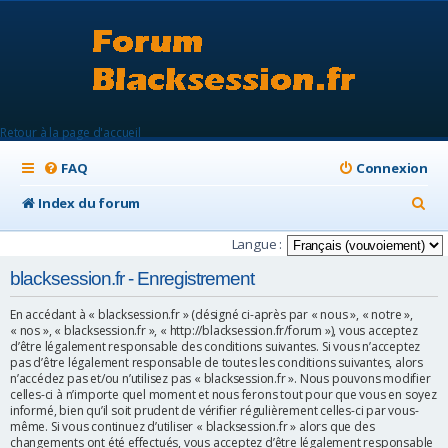
Retour à la page d'accueil
FAQ
Connexion
R
Index du forum
e
Langue :
c
blacksession.fr - Enregistrement
h
En accédant à « blacksession.fr » (désigné ci-après par « nous », « notre »,
e
« nos », « blacksession.fr », « http://blacksession.fr/forum »), vous acceptez
d’être légalement responsable des conditions suivantes. Si vous n’acceptez
r
pas d’être légalement responsable de toutes les conditions suivantes, alors
c
n’accédez pas et/ou n’utilisez pas « blacksession.fr ». Nous pouvons modifier
celles-ci à n’importe quel moment et nous ferons tout pour que vous en soyez
h
informé, bien qu’il soit prudent de vérifier régulièrement celles-ci par vous-
même. Si vous continuez d’utiliser « blacksession.fr » alors que des
e
changements ont été effectués, vous acceptez d’être légalement responsable