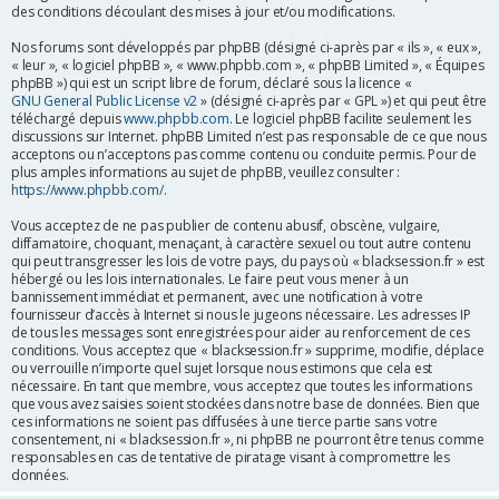
des conditions découlant des mises à jour et/ou modifications.
r
Nos forums sont développés par phpBB (désigné ci-après par « ils », « eux »,
« leur », « logiciel phpBB », « www.phpbb.com », « phpBB Limited », « Équipes
phpBB ») qui est un script libre de forum, déclaré sous la licence «
GNU General Public License v2
» (désigné ci-après par « GPL ») et qui peut être
téléchargé depuis
www.phpbb.com
. Le logiciel phpBB facilite seulement les
discussions sur Internet. phpBB Limited n’est pas responsable de ce que nous
acceptons ou n’acceptons pas comme contenu ou conduite permis. Pour de
plus amples informations au sujet de phpBB, veuillez consulter :
https://www.phpbb.com/
.
Vous acceptez de ne pas publier de contenu abusif, obscène, vulgaire,
diffamatoire, choquant, menaçant, à caractère sexuel ou tout autre contenu
qui peut transgresser les lois de votre pays, du pays où « blacksession.fr » est
hébergé ou les lois internationales. Le faire peut vous mener à un
bannissement immédiat et permanent, avec une notification à votre
fournisseur d’accès à Internet si nous le jugeons nécessaire. Les adresses IP
de tous les messages sont enregistrées pour aider au renforcement de ces
conditions. Vous acceptez que « blacksession.fr » supprime, modifie, déplace
ou verrouille n’importe quel sujet lorsque nous estimons que cela est
nécessaire. En tant que membre, vous acceptez que toutes les informations
que vous avez saisies soient stockées dans notre base de données. Bien que
ces informations ne soient pas diffusées à une tierce partie sans votre
consentement, ni « blacksession.fr », ni phpBB ne pourront être tenus comme
responsables en cas de tentative de piratage visant à compromettre les
données.