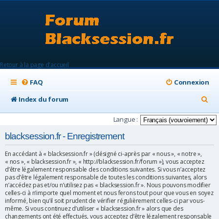
Retour à la page d'accueil
FAQ
Connexion
R
Index du forum
e
Langue :
c
blacksession.fr - Enregistrement
h
En accédant à « blacksession.fr » (désigné ci-après par « nous », « notre »,
e
« nos », « blacksession.fr », « http://blacksession.fr/forum »), vous acceptez
d’être légalement responsable des conditions suivantes. Si vous n’acceptez
r
pas d’être légalement responsable de toutes les conditions suivantes, alors
c
n’accédez pas et/ou n’utilisez pas « blacksession.fr ». Nous pouvons modifier
celles-ci à n’importe quel moment et nous ferons tout pour que vous en soyez
h
informé, bien qu’il soit prudent de vérifier régulièrement celles-ci par vous-
même. Si vous continuez d’utiliser « blacksession.fr » alors que des
e
changements ont été effectués, vous acceptez d’être légalement responsable