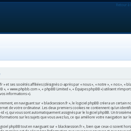
Retour à 
é
» et ses sociétés affiliées (désignés ci-après par « nous », « notre », « nos », « bl
l phpBB », « www.phpbb.com », « phpBB Limited », « Équipes phpBB ») utilisent n’impo
 vos informations »).
ment, en naviguant sur « blacksession.fr », le logiciel phpBB créera un certain no
rnet de votre ordinateur. Les deux premiers cookies ne contiennent qu’un identifian
on-id »), qui vous sont automatiquement assignés par le logiciel phpBB. Un troisièm
 informations sur les sujets que vous avez lus, ce qui améliore votre navigation sur l
ciel phpBB tout en naviguant sur « blacksession.fr », bien que ceux-ci soient ho