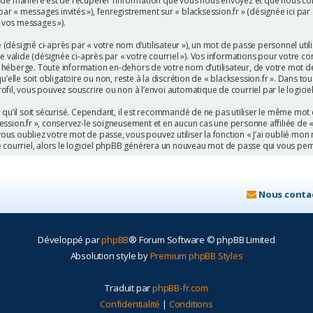
e manière est de récupérer l’information que vous nous envoyez et que nous collecto
 par « messages invités »), l’enregistrement sur « blacksession.fr » (désignée ici 
« vos messages »).
désigné ci-après par « votre nom d’utilisateur »), un mot de passe personnel util
e valide (désignée ci-après par « votre courriel »). Vos informations pour votre co
héberge. Toute information en-dehors de votre nom d’utilisateur, de votre mot de
’elle soit obligatoire ou non, reste à la discrétion de « blacksession.fr ». Dans to
fil, vous pouvez souscrire ou non à l’envoi automatique de courriel par le logici
qu’il soit sécurisé. Cependant, il est recommandé de ne pas utiliser le même mot d
ssion.fr », conservez-le soigneusement et en aucun cas une personne affiliée de «
s oubliez votre mot de passe, vous pouvez utiliser la fonction « J’ai oublié mon 
e courriel, alors le logiciel phpBB générera un nouveau mot de passe qui vous pe
Nous conta
Développé par
phpBB
® Forum Software © phpBB Limited
Absolution style by
Premium phpBB Styles
Traduit par
phpBB-fr.com
Confidentialité
|
Conditions