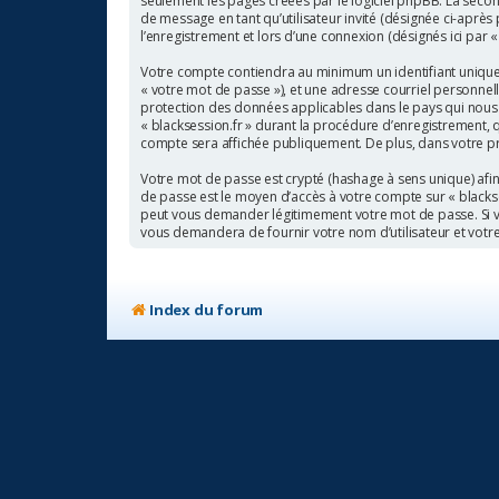
seulement les pages créées par le logiciel phpBB. La second
de message en tant qu’utilisateur invité (désignée ci-après
l’enregistrement et lors d’une connexion (désignés ici par 
Votre compte contiendra au minimum un identifiant unique (
« votre mot de passe »), et une adresse courriel personnell
protection des données applicables dans le pays qui nous 
« blacksession.fr » durant la procédure d’enregistrement, qu
compte sera affichée publiquement. De plus, dans votre pro
Votre mot de passe est crypté (hashage à sens unique) afin 
de passe est le moyen d’accès à votre compte sur « blackse
peut vous demander légitimement votre mot de passe. Si vou
vous demandera de fournir votre nom d’utilisateur et votr
Index du forum