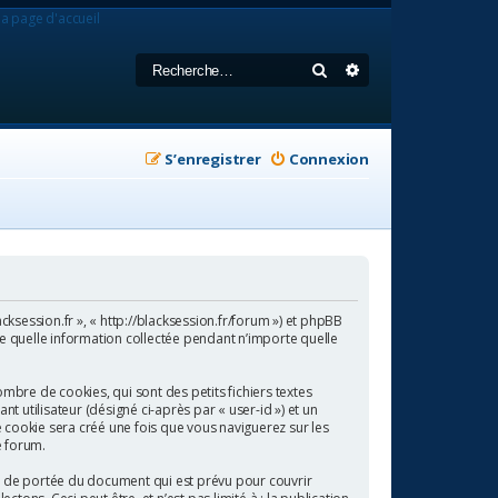
la page d'accueil
Rechercher
Recherche avancée
S’enregistrer
Connexion
acksession.fr », « http://blacksession.fr/forum ») et phpBB
rte quelle information collectée pendant n’importe quelle
mbre de cookies, qui sont des petits fichiers textes
t utilisateur (désigné ci-après par « user-id ») et un
e cookie sera créé une fois que vous naviguerez sur les
e forum.
rs de portée du document qui est prévu pour couvrir