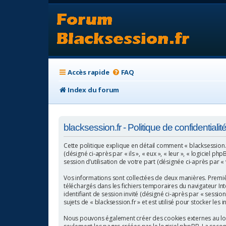
Accès rapide
FAQ
Index du forum
blacksession.fr - Politique de confidentialit
Cette politique explique en détail comment « blacksession.fr 
(désigné ci-après par « ils », « eux », « leur », « logicie
session d’utilisation de votre part (désignée ci-après par «
Vos informations sont collectées de deux manières. Première
téléchargés dans les fichiers temporaires du navigateur Inte
identifiant de session invité (désigné ci-après par « sessi
sujets de « blacksession.fr » et est utilisé pour stocker les
Nous pouvons également créer des cookies externes au logi