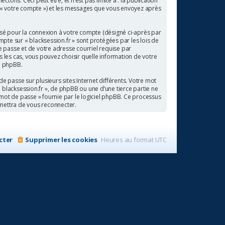
ns. Ceci peut être, et n’est pas limité à : la publication
par « votre compte ») et les messages que vous envoyez après
isé pour la connexion à votre compte (désigné ci-après par
mpte sur « blacksession.fr » sont protégées par les lois de
 passe et de votre adresse courriel requise par
us les cas, vous pouvez choisir quelle information de votre
el phpBB.
e passe sur plusieurs sites Internet différents. Votre mot
 blacksession.fr », de phpBB ou une d’une tierce partie ne
mot de passe » fournie par le logiciel phpBB. Ce processus
rmettra de vous reconnecter.
cter
Supprimer les cookies
Heures au format
UTC