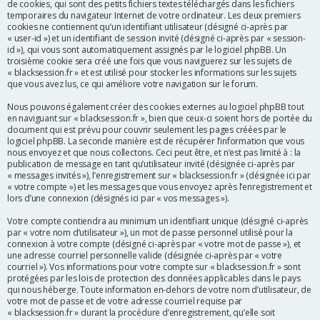
de cookies, qui sont des petits fichiers textes téléchargés dans les fichiers
r
temporaires du navigateur Internet de votre ordinateur. Les deux premiers
cookies ne contiennent qu’un identifiant utilisateur (désigné ci-après par
« user-id ») et un identifiant de session invité (désigné ci-après par « session-
id »), qui vous sont automatiquement assignés par le logiciel phpBB. Un
troisième cookie sera créé une fois que vous naviguerez sur les sujets de
« blacksession.fr » et est utilisé pour stocker les informations sur les sujets
que vous avez lus, ce qui améliore votre navigation sur le forum.
Nous pouvons également créer des cookies externes au logiciel phpBB tout
en naviguant sur « blacksession.fr », bien que ceux-ci soient hors de portée du
document qui est prévu pour couvrir seulement les pages créées par le
logiciel phpBB. La seconde manière est de récupérer l’information que vous
nous envoyez et que nous collectons. Ceci peut être, et n’est pas limité à : la
publication de message en tant qu’utilisateur invité (désignée ci-après par
« messages invités »), l’enregistrement sur « blacksession.fr » (désignée ici par
« votre compte ») et les messages que vous envoyez après l’enregistrement et
lors d’une connexion (désignés ici par « vos messages »).
Votre compte contiendra au minimum un identifiant unique (désigné ci-après
par « votre nom d’utilisateur »), un mot de passe personnel utilisé pour la
connexion à votre compte (désigné ci-après par « votre mot de passe »), et
une adresse courriel personnelle valide (désignée ci-après par « votre
courriel »). Vos informations pour votre compte sur « blacksession.fr » sont
protégées par les lois de protection des données applicables dans le pays
qui nous héberge. Toute information en-dehors de votre nom d’utilisateur, de
votre mot de passe et de votre adresse courriel requise par
« blacksession.fr » durant la procédure d’enregistrement, qu’elle soit