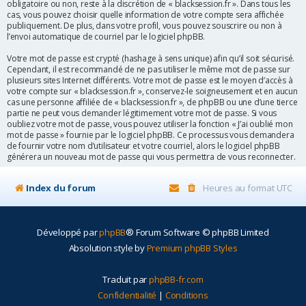
obligatoire ou non, reste à la discrétion de « blacksession.fr ». Dans tous les
cas, vous pouvez choisir quelle information de votre compte sera affichée
publiquement. De plus, dans votre profil, vous pouvez souscrire ou non à
l’envoi automatique de courriel par le logiciel phpBB.
Votre mot de passe est crypté (hashage à sens unique) afin qu’il soit sécurisé.
Cependant, il est recommandé de ne pas utiliser le même mot de passe sur
plusieurs sites Internet différents. Votre mot de passe est le moyen d’accès à
votre compte sur « blacksession.fr », conservez-le soigneusement et en aucun
cas une personne affiliée de « blacksession.fr », de phpBB ou une d’une tierce
partie ne peut vous demander légitimement votre mot de passe. Si vous
oubliez votre mot de passe, vous pouvez utiliser la fonction « J’ai oublié mon
mot de passe » fournie par le logiciel phpBB. Ce processus vous demandera
de fournir votre nom d’utilisateur et votre courriel, alors le logiciel phpBB
générera un nouveau mot de passe qui vous permettra de vous reconnecter.
Index du forum
Heures au format
UTC
Développé par
phpBB
® Forum Software © phpBB Limited
Absolution style by
Premium phpBB Styles
Traduit par
phpBB-fr.com
Confidentialité
|
Conditions