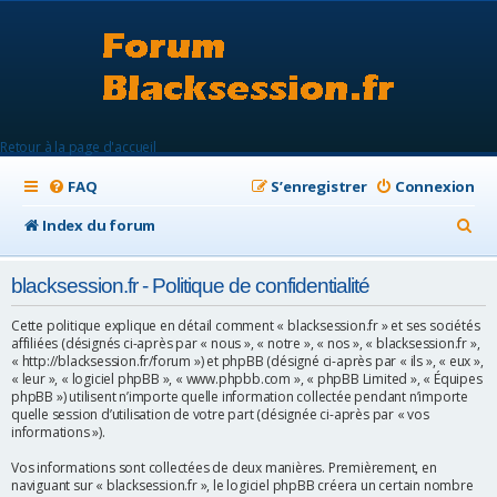
Retour à la page d'accueil
FAQ
S’enregistrer
Connexion
R
Index du forum
e
blacksession.fr - Politique de confidentialité
c
h
Cette politique explique en détail comment « blacksession.fr » et ses sociétés
affiliées (désignés ci-après par « nous », « notre », « nos », « blacksession.fr »,
e
« http://blacksession.fr/forum ») et phpBB (désigné ci-après par « ils », « eux »,
« leur », « logiciel phpBB », « www.phpbb.com », « phpBB Limited », « Équipes
r
phpBB ») utilisent n’importe quelle information collectée pendant n’importe
quelle session d’utilisation de votre part (désignée ci-après par « vos
c
informations »).
h
Vos informations sont collectées de deux manières. Premièrement, en
e
naviguant sur « blacksession.fr », le logiciel phpBB créera un certain nombre