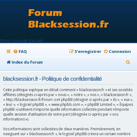
Retour à la page d'accueil
FAQ
S’enregistrer
Connexion
R
Index du forum
e
blacksession.fr - Politique de confidentialité
c
h
Cette politique explique en détail comment « blacksession.fr » et ses sociétés
affiliées (désignés ci-après par « nous », « notre », « nos », « blacksession.fr »,
e
« http://blacksession.fr/forum ») et phpBB (désigné ci-après par « ils », « eux »,
« leur », « logiciel phpBB », « www.phpbb.com », « phpBB Limited », « Équipes
r
phpBB ») utilisent n’importe quelle information collectée pendant n’importe
quelle session d’utilisation de votre part (désignée ci-après par « vos
c
informations »).
h
Vos informations sont collectées de deux manières. Premièrement, en
e
naviguant sur « blacksession.fr », le logiciel phpBB créera un certain nombre