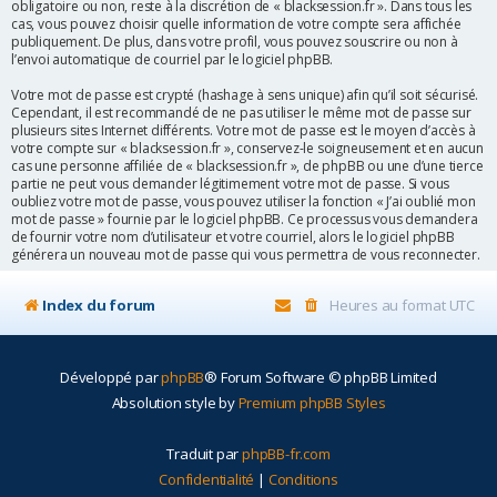
obligatoire ou non, reste à la discrétion de « blacksession.fr ». Dans tous les
cas, vous pouvez choisir quelle information de votre compte sera affichée
publiquement. De plus, dans votre profil, vous pouvez souscrire ou non à
l’envoi automatique de courriel par le logiciel phpBB.
Votre mot de passe est crypté (hashage à sens unique) afin qu’il soit sécurisé.
Cependant, il est recommandé de ne pas utiliser le même mot de passe sur
plusieurs sites Internet différents. Votre mot de passe est le moyen d’accès à
votre compte sur « blacksession.fr », conservez-le soigneusement et en aucun
cas une personne affiliée de « blacksession.fr », de phpBB ou une d’une tierce
partie ne peut vous demander légitimement votre mot de passe. Si vous
oubliez votre mot de passe, vous pouvez utiliser la fonction « J’ai oublié mon
mot de passe » fournie par le logiciel phpBB. Ce processus vous demandera
de fournir votre nom d’utilisateur et votre courriel, alors le logiciel phpBB
générera un nouveau mot de passe qui vous permettra de vous reconnecter.
Index du forum
Heures au format
UTC
Développé par
phpBB
® Forum Software © phpBB Limited
Absolution style by
Premium phpBB Styles
Traduit par
phpBB-fr.com
Confidentialité
|
Conditions