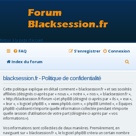
Retour à la page d'accueil
FAQ
S’enregistrer
Connexion
R
Index du forum
e
blacksession.fr - Politique de confidentialité
c
h
Cette politique explique en détail comment « blacksession.fr » et ses sociétés
affiliées (désignés ci-après par « nous », « notre », « nos », « blacksession.fr »,
e
« http://blacksession.fr/forum ») et phpBB (désigné ci-après par « ils », « eux »,
« leur », « logiciel phpBB », « www.phpbb.com », « phpBB Limited », « Équipes
r
phpBB ») utilisent n’importe quelle information collectée pendant n’importe
quelle session d’utilisation de votre part (désignée ci-après par « vos
c
informations »).
h
Vos informations sont collectées de deux manières. Premièrement, en
e
naviguant sur « blacksession.fr », le logiciel phpBB créera un certain nombre