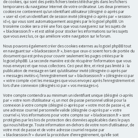
de cookies, qui sont des petits fichiers textes téléchargés dans les fichiers
r
temporaires du navigateur Internet de votre ordinateur. Les deux premiers
cookies ne contiennent qu’un identifiant utilisateur (désigné ci-après par
« user-id ») et un identifiant de session invité (désigné ci-après par « session-
id »), qui vous sont automatiquement assignés par le logiciel phpBB. Un
troisième cookie sera créé une fois que vous naviguerez sur les sujets de
« blacksession.fr » et est utilisé pour stocker les informations sur les sujets
que vous avez lus, ce qui améliore votre navigation sur le forum.
Nous pouvons également créer des cookies externes au logiciel phpBB tout
en naviguant sur « blacksession.fr », bien que ceux-ci soient hors de portée du
document qui est prévu pour couvrir seulement les pages créées par le
logiciel phpBB. La seconde manière est de récupérer l’information que vous
nous envoyez et que nous collectons. Ceci peut être, et n’est pas limité à : la
publication de message en tant qu’utilisateur invité (désignée ci-après par
« messages invités »), l’enregistrement sur « blacksession.fr » (désignée ici par
« votre compte ») et les messages que vous envoyez après l’enregistrement et
lors d’une connexion (désignés ici par « vos messages »).
Votre compte contiendra au minimum un identifiant unique (désigné ci-après
par « votre nom d’utilisateur »), un mot de passe personnel utilisé pour la
connexion à votre compte (désigné ci-après par « votre mot de passe »), et
une adresse courriel personnelle valide (désignée ci-après par « votre
courriel »). Vos informations pour votre compte sur « blacksession.fr » sont
protégées par les lois de protection des données applicables dans le pays
qui nous héberge. Toute information en-dehors de votre nom d’utilisateur, de
votre mot de passe et de votre adresse courriel requise par
« blacksession.fr » durant la procédure d’enregistrement, qu’elle soit