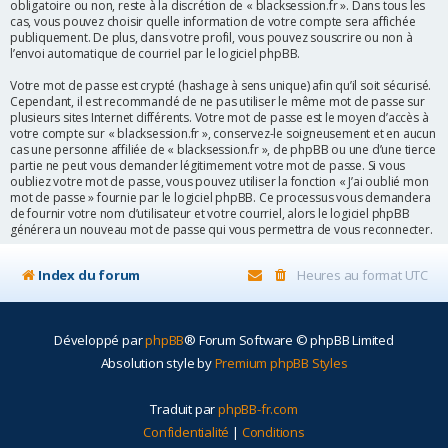
obligatoire ou non, reste à la discrétion de « blacksession.fr ». Dans tous les
cas, vous pouvez choisir quelle information de votre compte sera affichée
publiquement. De plus, dans votre profil, vous pouvez souscrire ou non à
l’envoi automatique de courriel par le logiciel phpBB.
Votre mot de passe est crypté (hashage à sens unique) afin qu’il soit sécurisé.
Cependant, il est recommandé de ne pas utiliser le même mot de passe sur
plusieurs sites Internet différents. Votre mot de passe est le moyen d’accès à
votre compte sur « blacksession.fr », conservez-le soigneusement et en aucun
cas une personne affiliée de « blacksession.fr », de phpBB ou une d’une tierce
partie ne peut vous demander légitimement votre mot de passe. Si vous
oubliez votre mot de passe, vous pouvez utiliser la fonction « J’ai oublié mon
mot de passe » fournie par le logiciel phpBB. Ce processus vous demandera
de fournir votre nom d’utilisateur et votre courriel, alors le logiciel phpBB
générera un nouveau mot de passe qui vous permettra de vous reconnecter.
Index du forum
Heures au format
UTC
Développé par
phpBB
® Forum Software © phpBB Limited
Absolution style by
Premium phpBB Styles
Traduit par
phpBB-fr.com
Confidentialité
|
Conditions