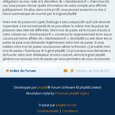
obligatoire ou non, reste à la discrétion de « blacksession.fr ». Dans tous les
cas, vous pouvez choisir quelle information de votre compte sera affichée
publiquement. De plus, dans votre profil, vous pouvez souscrire ou non à
l’envoi automatique de courriel par le logiciel phpBB.
Votre mot de passe est crypté (hashage à sens unique) afin qu’il soit sécurisé.
Cependant, il est recommandé de ne pas utiliser le même mot de passe sur
plusieurs sites Internet différents. Votre mot de passe est le moyen d’accès à
votre compte sur « blacksession.fr », conservez-le soigneusement et en aucun
cas une personne affiliée de « blacksession.fr », de phpBB ou une d’une tierce
partie ne peut vous demander légitimement votre mot de passe. Si vous
oubliez votre mot de passe, vous pouvez utiliser la fonction « J’ai oublié mon
mot de passe » fournie par le logiciel phpBB. Ce processus vous demandera
de fournir votre nom d’utilisateur et votre courriel, alors le logiciel phpBB
générera un nouveau mot de passe qui vous permettra de vous reconnecter.
Index du forum
Heures au format
UTC
Développé par
phpBB
® Forum Software © phpBB Limited
Absolution style by
Premium phpBB Styles
Traduit par
phpBB-fr.com
Confidentialité
|
Conditions