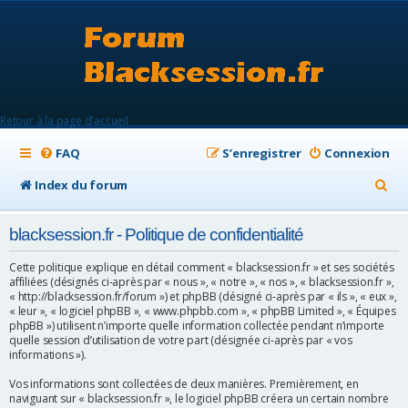
Retour à la page d'accueil
FAQ
S’enregistrer
Connexion
R
Index du forum
e
blacksession.fr - Politique de confidentialité
c
h
Cette politique explique en détail comment « blacksession.fr » et ses sociétés
affiliées (désignés ci-après par « nous », « notre », « nos », « blacksession.fr »,
e
« http://blacksession.fr/forum ») et phpBB (désigné ci-après par « ils », « eux »,
« leur », « logiciel phpBB », « www.phpbb.com », « phpBB Limited », « Équipes
r
phpBB ») utilisent n’importe quelle information collectée pendant n’importe
quelle session d’utilisation de votre part (désignée ci-après par « vos
c
informations »).
h
Vos informations sont collectées de deux manières. Premièrement, en
e
naviguant sur « blacksession.fr », le logiciel phpBB créera un certain nombre