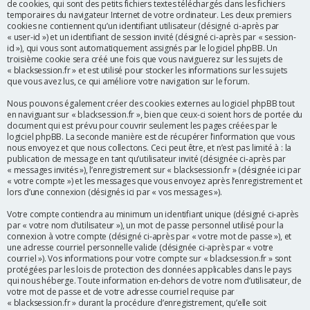
de cookies, qui sont des petits fichiers textes téléchargés dans les fichiers
r
temporaires du navigateur Internet de votre ordinateur. Les deux premiers
cookies ne contiennent qu’un identifiant utilisateur (désigné ci-après par
« user-id ») et un identifiant de session invité (désigné ci-après par « session-
id »), qui vous sont automatiquement assignés par le logiciel phpBB. Un
troisième cookie sera créé une fois que vous naviguerez sur les sujets de
« blacksession.fr » et est utilisé pour stocker les informations sur les sujets
que vous avez lus, ce qui améliore votre navigation sur le forum.
Nous pouvons également créer des cookies externes au logiciel phpBB tout
en naviguant sur « blacksession.fr », bien que ceux-ci soient hors de portée du
document qui est prévu pour couvrir seulement les pages créées par le
logiciel phpBB. La seconde manière est de récupérer l’information que vous
nous envoyez et que nous collectons. Ceci peut être, et n’est pas limité à : la
publication de message en tant qu’utilisateur invité (désignée ci-après par
« messages invités »), l’enregistrement sur « blacksession.fr » (désignée ici par
« votre compte ») et les messages que vous envoyez après l’enregistrement et
lors d’une connexion (désignés ici par « vos messages »).
Votre compte contiendra au minimum un identifiant unique (désigné ci-après
par « votre nom d’utilisateur »), un mot de passe personnel utilisé pour la
connexion à votre compte (désigné ci-après par « votre mot de passe »), et
une adresse courriel personnelle valide (désignée ci-après par « votre
courriel »). Vos informations pour votre compte sur « blacksession.fr » sont
protégées par les lois de protection des données applicables dans le pays
qui nous héberge. Toute information en-dehors de votre nom d’utilisateur, de
votre mot de passe et de votre adresse courriel requise par
« blacksession.fr » durant la procédure d’enregistrement, qu’elle soit