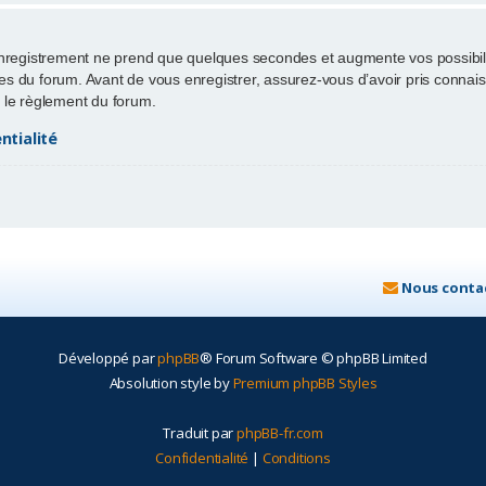
enregistrement ne prend que quelques secondes et augmente vos possibili
 du forum. Avant de vous enregistrer, assurez-vous d’avoir pris connaissa
ut le règlement du forum.
ntialité
Nous conta
Développé par
phpBB
® Forum Software © phpBB Limited
Absolution style by
Premium phpBB Styles
Traduit par
phpBB-fr.com
Confidentialité
|
Conditions