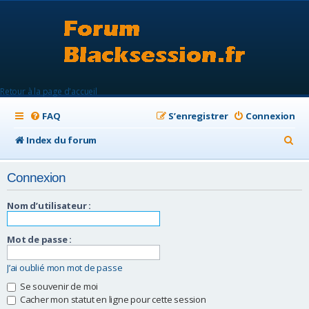
Retour à la page d'accueil
FAQ
S’enregistrer
Connexion
R
Index du forum
e
Connexion
c
h
Nom d’utilisateur :
e
Mot de passe :
r
c
J’ai oublié mon mot de passe
h
Se souvenir de moi
Cacher mon statut en ligne pour cette session
e