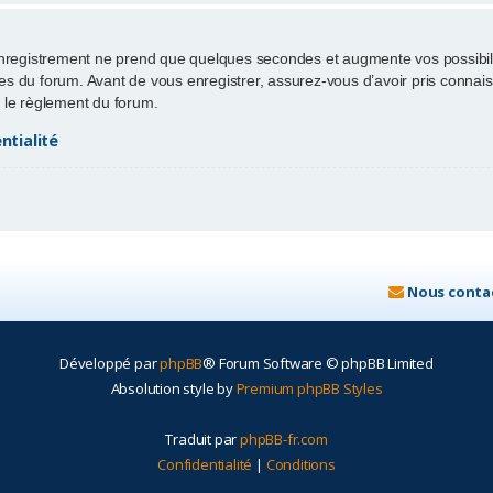
enregistrement ne prend que quelques secondes et augmente vos possibili
 du forum. Avant de vous enregistrer, assurez-vous d’avoir pris connaissa
ut le règlement du forum.
ntialité
Nous conta
Développé par
phpBB
® Forum Software © phpBB Limited
Absolution style by
Premium phpBB Styles
Traduit par
phpBB-fr.com
Confidentialité
|
Conditions