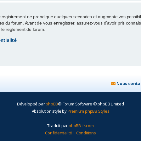
enregistrement ne prend que quelques secondes et augmente vos possibili
 du forum. Avant de vous enregistrer, assurez-vous d’avoir pris connaissa
ut le règlement du forum.
ntialité
Nous conta
Développé par
phpBB
® Forum Software © phpBB Limited
Absolution style by
Premium phpBB Styles
Traduit par
phpBB-fr.com
Confidentialité
|
Conditions