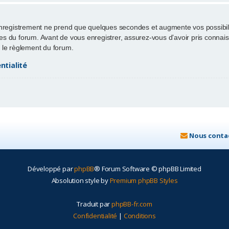
enregistrement ne prend que quelques secondes et augmente vos possibili
 du forum. Avant de vous enregistrer, assurez-vous d’avoir pris connaissa
ut le règlement du forum.
ntialité
Nous conta
Développé par
phpBB
® Forum Software © phpBB Limited
Absolution style by
Premium phpBB Styles
Traduit par
phpBB-fr.com
Confidentialité
|
Conditions