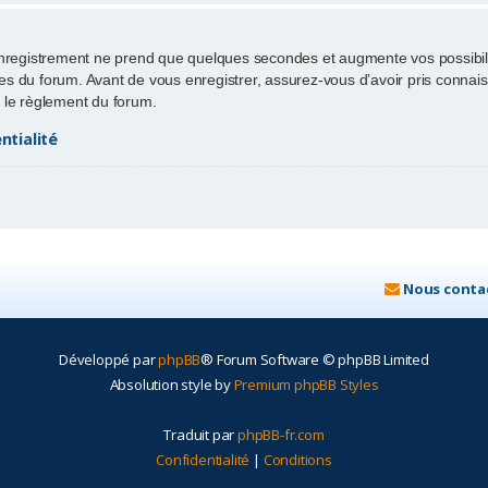
enregistrement ne prend que quelques secondes et augmente vos possibili
 du forum. Avant de vous enregistrer, assurez-vous d’avoir pris connaissa
ut le règlement du forum.
ntialité
Nous conta
Développé par
phpBB
® Forum Software © phpBB Limited
Absolution style by
Premium phpBB Styles
Traduit par
phpBB-fr.com
Confidentialité
|
Conditions