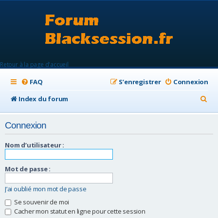
Retour à la page d'accueil
FAQ
S’enregistrer
Connexion
R
Index du forum
e
Connexion
c
h
Nom d’utilisateur :
e
Mot de passe :
r
c
J’ai oublié mon mot de passe
h
Se souvenir de moi
Cacher mon statut en ligne pour cette session
e