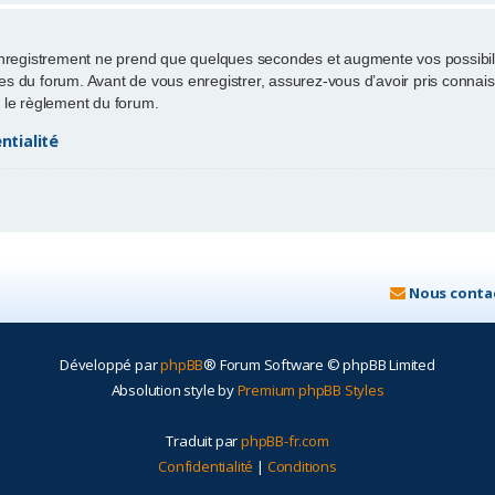
enregistrement ne prend que quelques secondes et augmente vos possibili
 du forum. Avant de vous enregistrer, assurez-vous d’avoir pris connaissa
ut le règlement du forum.
ntialité
Nous conta
Développé par
phpBB
® Forum Software © phpBB Limited
Absolution style by
Premium phpBB Styles
Traduit par
phpBB-fr.com
Confidentialité
|
Conditions