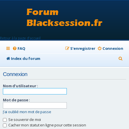
Retour à la page d'accueil
FAQ
S’enregistrer
Connexion
R
Index du forum
e
Connexion
c
h
Nom d’utilisateur :
e
Mot de passe :
r
c
J’ai oublié mon mot de passe
h
Se souvenir de moi
Cacher mon statut en ligne pour cette session
e