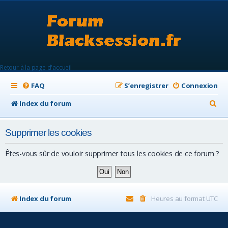
Retour à la page d'accueil
FAQ
S’enregistrer
Connexion
R
Index du forum
e
Supprimer les cookies
c
h
Êtes-vous sûr de vouloir supprimer tous les cookies de ce forum ?
e
r
c
Index du forum
Heures au format
UTC
h
e