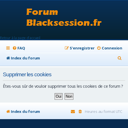
Retour à la page d'accueil
FAQ
S’enregistrer
Connexion
R
Index du forum
e
Supprimer les cookies
c
h
Êtes-vous sûr de vouloir supprimer tous les cookies de ce forum ?
e
r
c
Index du forum
Heures au format
UTC
h
e