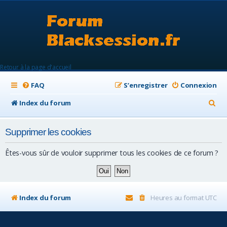
Retour à la page d'accueil
FAQ
S’enregistrer
Connexion
R
Index du forum
e
Supprimer les cookies
c
h
Êtes-vous sûr de vouloir supprimer tous les cookies de ce forum ?
e
r
c
Index du forum
Heures au format
UTC
h
e