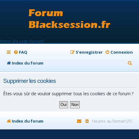
Retour à la page d'accueil
FAQ
S’enregistrer
Connexion
R
Index du forum
e
Supprimer les cookies
c
h
Êtes-vous sûr de vouloir supprimer tous les cookies de ce forum ?
e
r
c
Index du forum
Heures au format
UTC
h
e