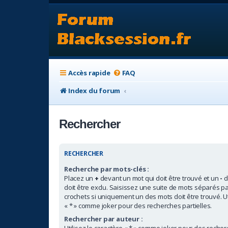
Accès rapide
FAQ
Index du forum
Rechercher
RECHERCHER
Recherche par mots-clés :
Placez un
+
devant un mot qui doit être trouvé et un
-
d
doit être exclu. Saisissez une suite de mots séparés p
crochets si uniquement un des mots doit être trouvé. Ut
« * » comme joker pour des recherches partielles.
Rechercher par auteur :
Utilisez le caractère « * » comme joker pour des recherc