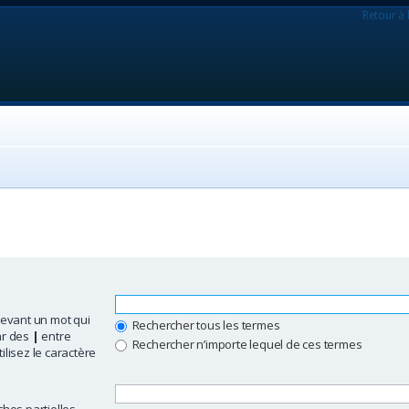
Retour à 
evant un mot qui
Rechercher tous les termes
ar des
|
entre
Rechercher n’importe lequel de ces termes
ilisez le caractère
hes partielles.