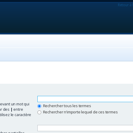
Retour à 
evant un mot qui
Rechercher tous les termes
ar des
|
entre
Rechercher n’importe lequel de ces termes
ilisez le caractère
hes partielles.