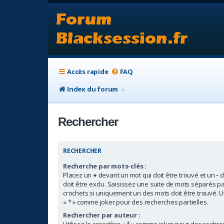
Accès rapide
FAQ
Index du forum
Rechercher
RECHERCHER
Recherche par mots-clés :
Placez un
+
devant un mot qui doit être trouvé et un
-
d
doit être exclu. Saisissez une suite de mots séparés p
crochets si uniquement un des mots doit être trouvé. Ut
« * » comme joker pour des recherches partielles.
Rechercher par auteur :
Utilisez le caractère « * » comme joker pour des recherc