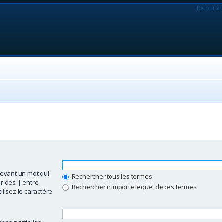
Retour à 
evant un mot qui
Rechercher tous les termes
ar des
|
entre
Rechercher n’importe lequel de ces termes
ilisez le caractère
hes partielles.