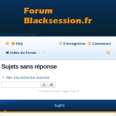
Retour à la page d'accueil
FAQ
S’enregistrer
Connexion
R
Index du forum
e
Sujets sans réponse
c
h
Aller à la recherche avancée
e
Rechercher
Recherche avancée
r
1 résultat trouvé • Page
1
sur
1
c
h
Sujets
e