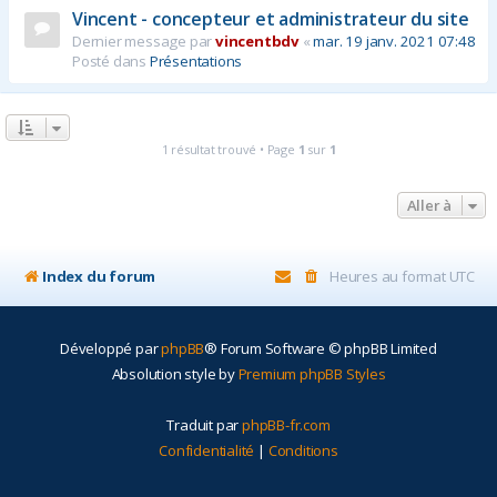
Vincent - concepteur et administrateur du site
r
Dernier message par
vincentbdv
«
mar. 19 janv. 2021 07:48
Posté dans
Présentations
1 résultat trouvé • Page
1
sur
1
Aller à
Index du forum
Heures au format
UTC
Développé par
phpBB
® Forum Software © phpBB Limited
Absolution style by
Premium phpBB Styles
Traduit par
phpBB-fr.com
Confidentialité
|
Conditions