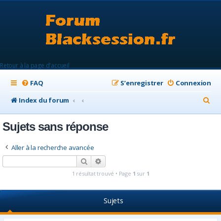
Retour à la page d'accueil
FAQ
S’enregistrer
Connexion
R
Index du forum
e
Sujets sans réponse
c
h
Aller à la recherche avancée
e
Rechercher
Recherche avancée
r
1 résultat trouvé • Page
1
sur
1
c
h
Sujets
e