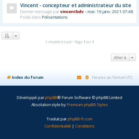
Vincent - concepteur et administrateur du site
r
Dernier message par
vincentbdv
«
mar. 19 janv. 2021 07:48
Posté dans
Présentations
1 résultat trouvé • Page
1
sur
1
Aller à
Index du forum
Heures au format
UTC
Développé par
phpBB
® Forum Software © phpBB Limited
Absolution style by
Premium phpBB Styles
Traduit par
phpBB-fr.com
Confidentialité
|
Conditions