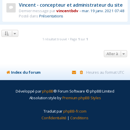
Vincent - concepteur et administrateur du site
r
Dernier message par
vincentbdv
«
mar. 19 janv. 2021 07:48
Posté dans
Présentations
1 résultat trouvé • Page
1
sur
1
Aller à
Index du forum
Heures au format
UTC
Développé par
phpBB
® Forum Software © phpBB Limited
Absolution style by
Premium phpBB Styles
Traduit par
phpBB-fr.com
Confidentialité
|
Conditions