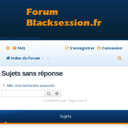
Retour à la page d'accueil
FAQ
S’enregistrer
Connexion
R
Index du forum
e
Sujets sans réponse
c
h
Aller à la recherche avancée
e
Rechercher
Recherche avancée
r
1 résultat trouvé • Page
1
sur
1
c
h
Sujets
e